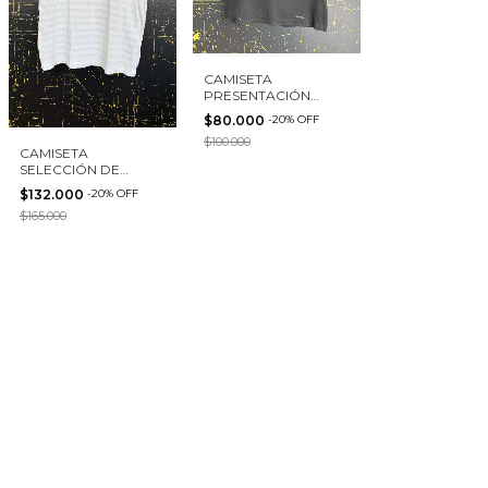
CAMISETA
PRESENTACIÓN
SELECCIÓN DE
$80.000
-
20
%
OFF
ESPAÑA 2014 ADIDAS
$100.000
TALLA S
CAMISETA
SELECCIÓN DE
ESPAÑA ADIDAS
$132.000
-
20
%
OFF
TALLA M
$165.000