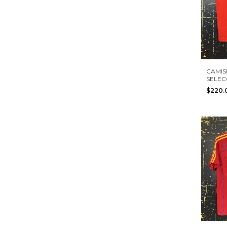
CAMIS
SELEC
ESPAÑ
$220
#15 AD