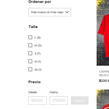
Ordenar por
Talla
L (6)
M (3)
S (7)
Xl (1)
Xs (1)
CAMIS
SELEC
ESPAÑ
$220
Precio
PUYOL
TALLA
Desde
Hasta
Aplicar