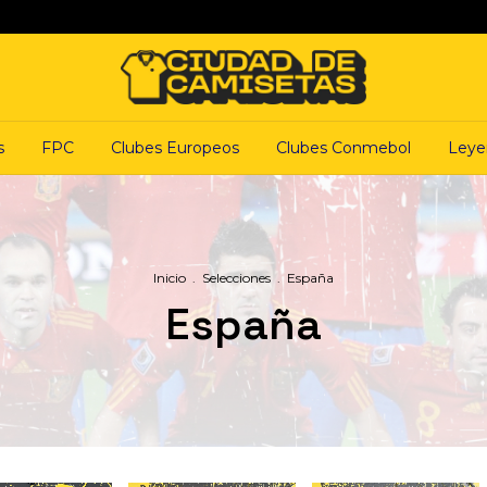
s
FPC
Clubes Europeos
Clubes Conmebol
Leye
Inicio
.
Selecciones
.
España
España