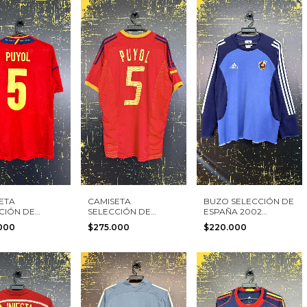
ETA
CAMISETA
BUZO SELECCIÓN DE
CIÓN DE
SELECCIÓN DE
ESPAÑA 2002
A 2012 #5
ESPAÑA 2002 #5
ADIDAS TALLA M
.000
$275.000
$220.000
 ADIDAS
PUYOL ADIDAS
 S
TALLA XL