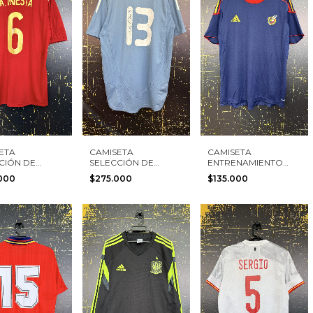
ETA
CAMISETA
CAMISETA
CIÓN DE
SELECCIÓN DE
ENTRENAMIENTO
 2014 #6 A.
ESPAÑA 2008 #13
SELECCIÓN DE
.000
$275.000
$135.000
TA ADIDAS
ADIDAS TALLA L
ESPAÑA 2010 ADIDAS
 S
TALLA L