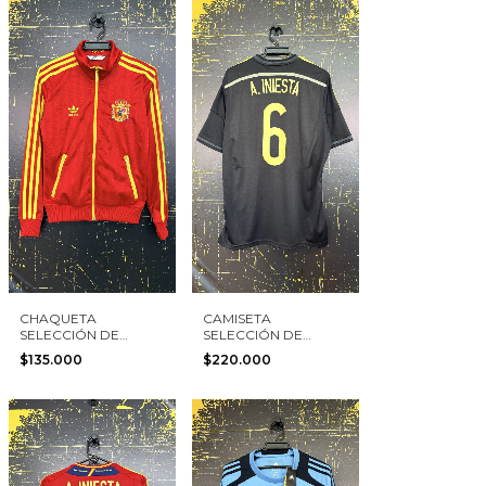
CHAQUETA
CAMISETA
SELECCIÓN DE
SELECCIÓN DE
ESPAÑA RETRO
ESPAÑA 2014 #6 A.
$135.000
$220.000
ADIDAS TALLA S
INIESTA ADIDAS
MUJER
TALLA L