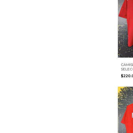
CAMIS
SELEC
ESPAÑA
$220
INIES
TALLA