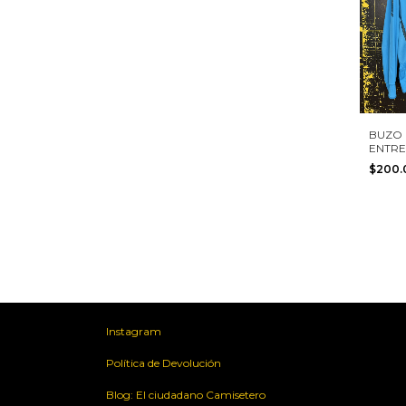
BUZO
ENTR
BOCA 
$200
ARGEN
NIKE T
Instagram
Política de Devolución
Blog: El ciudadano Camisetero