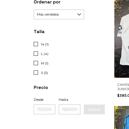
Ordenar por
Talla
14 (1)
L (4)
M (1)
S (3)
CAMIS
Precio
JUNIO
ARGEN
$385.
CARDO
Desde
Hasta
TALLA
JUGA
Aplicar