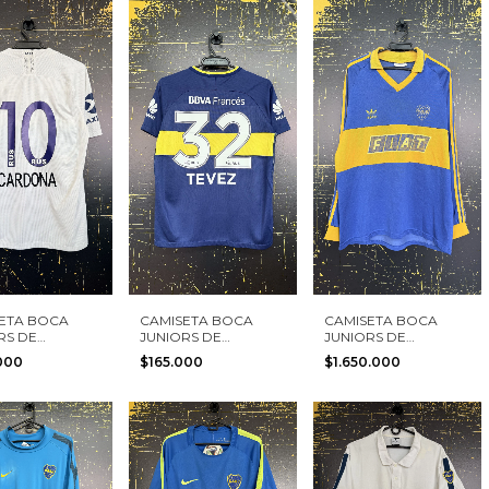
ETA BOCA
CAMISETA BOCA
CAMISETA BOCA
RS DE
JUNIORS DE
JUNIORS DE
TINA 2018 #10
ARGENTINA 2017 #32
ARGENTINA 1991
000
$165.000
$1.650.000
NA NIKE
TEVEZ NIKE TALLA L
ADIDAS TALLA L
 L VERSIÓN
NIÑO
DOR