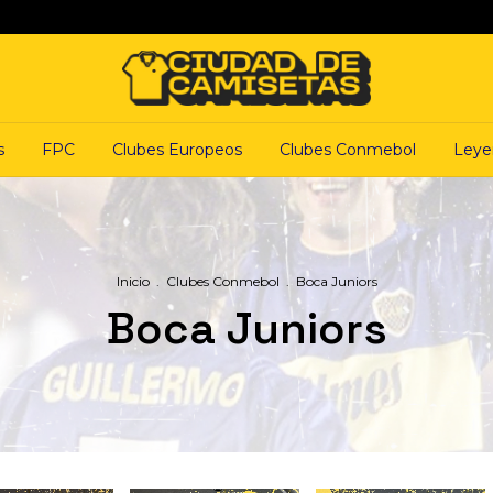
s
FPC
Clubes Europeos
Clubes Conmebol
Leye
Inicio
.
Clubes Conmebol
.
Boca Juniors
Boca Juniors