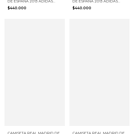
DE ESPAÑA 2013 ADIDAS
DE ESPAÑA 2013 ADIDAS
TALLA L NUEVA CON
TALLA L NUEVA CON
$440.000
$440.000
ETIQUETAS
ETIQUETAS
CAMISETA REAL MADRID DE
CAMISETA REAL MADRID DE