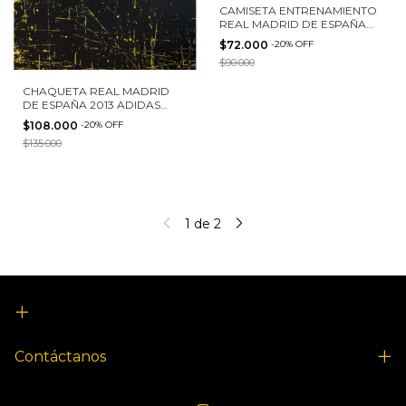
CAMISETA ENTRENAMIENTO
REAL MADRID DE ESPAÑA
2013 ADIDAS TALLA S
$72.000
-
20
%
OFF
$90.000
CHAQUETA REAL MADRID
DE ESPAÑA 2013 ADIDAS
TALLA S
$108.000
-
20
%
OFF
$135.000
1
de
2
Contáctanos