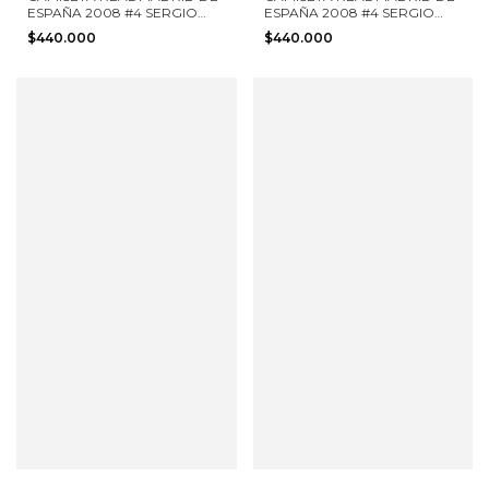
ESPAÑA 2008 #4 SERGIO
ESPAÑA 2008 #4 SERGIO
RAMOS ADIDAS TALLA L
RAMOS ADIDAS TALLA L
$440.000
$440.000
NUEVA CON ETIQUETAS
NUEVA CON ETIQUETAS