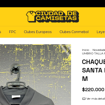
s
FPC
Clubes Europeos
Clubes Conmebol
Leye
Inicio
.
Novedad
UMBRO TALLA 
CHAQUE
SANTA 
M
$220.000
Ver más detal