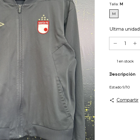
Talla:
M
M
Ultima unidad
1
en stock
Descripción
Estado 9/10
Compartir