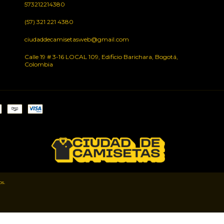
573212214380
(57) 321 221 4380
ciudaddecamisetasweb@gmail.com
Calle 19 # 3-16 LOCAL 109, Edificio Barichara, Bogotá,
Colombia
s.