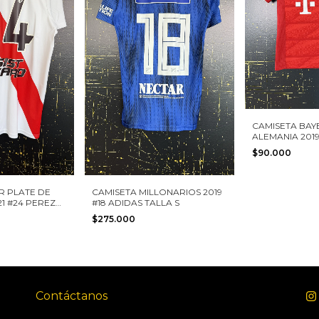
CAMISETA BAY
ALEMANIA 2019
XS NIÑO
$90.000
R PLATE DE
CAMISETA MILLONARIOS 2019
1 #24 PEREZ
#18 ADIDAS TALLA S
L
$275.000
Contáctanos