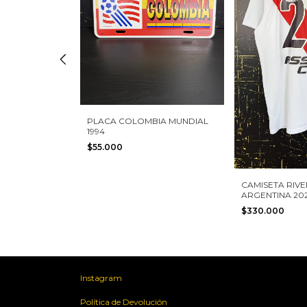
PLACA COLOMBIA MUNDIAL
1994
$55.000
ENAL DE
CAMISETA RIVE
4 #11 OZIL
ARGENTINA 202
ADIDAS TALLA 
$330.000
Instagram
Política de Devolución