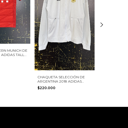
ERN MUNICH DE
 ADIDAS TALLA
CHAQUETA SELECCIÓN DE
CAMISETA RIV
ARGENTINA 2018 ADIDAS
ARGENTINA 202
TALLA S
ALVAREZ ADID
$220.000
$330.000